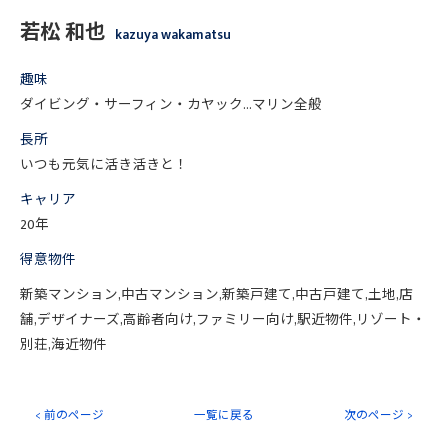
若松 和也
kazuya wakamatsu
趣味
ダイビング・サーフィン・カヤック…マリン全般
長所
いつも元気に活き活きと！
キャリア
20年
得意物件
新築マンション,中古マンション,新築戸建て,中古戸建て,土地,店
舗,デザイナーズ,高齢者向け,ファミリー向け,駅近物件,リゾート・
別荘,海近物件
< 前のページ
一覧に戻る
次のページ >