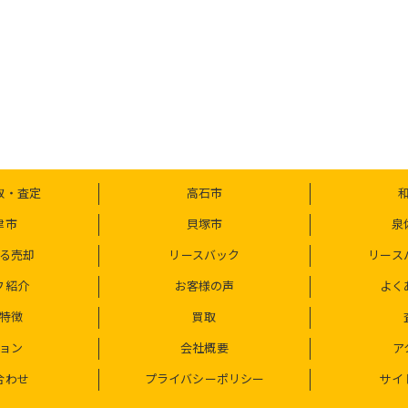
取・査定
高石市
津市
貝塚市
泉
る売却
リースバック
リース
フ紹介
お客様の声
よく
特徴
買取
ョン
会社概要
ア
合わせ
プライバシーポリシー
サイ