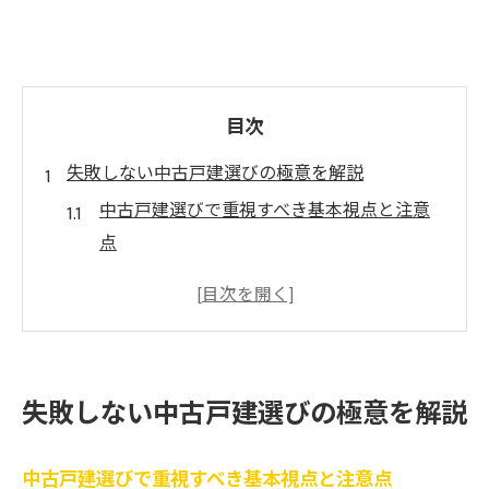
目次
失敗しない中古戸建選びの極意を解説
中古戸建選びで重視すべき基本視点と注意
点
中古戸建に潜むリスクを見抜くための実践
ポイント
中古戸建の内見時に必ず確認したい項目一
覧
失敗しない中古戸建選びの極意を解説
中古戸建購入前に知っておくべき市場動向
中古戸建を安全に選ぶための優先チェック
中古戸建選びで重視すべき基本視点と注意点