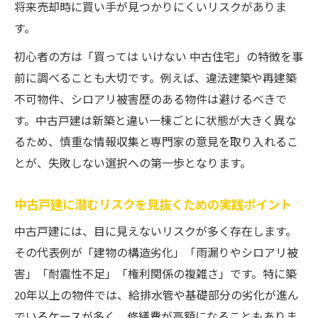
中古戸建選びで失敗しないためのリスク回
将来売却時に買い手が見つかりにくいリスクがありま
避法
す。
中古戸建の購入前に避けるべき物件の特徴
初心者の方は「買っては いけない 中古住宅」の特徴を事
一覧
前に調べることも大切です。例えば、違法建築や再建築
中古戸建のトラブル事例から学ぶ回避ポイ
不可物件、シロアリ被害歴のある物件は避けるべきで
ント
す。中古戸建は新築と違い一棟ごとに状態が大きく異な
るため、慎重な情報収集と専門家の意見を取り入れるこ
中古戸建の安全性を最優先に考える選択基
とが、失敗しない選択への第一歩となります。
準
20年後も資産価値が落ちにくい戸建選択法
中古戸建に潜むリスクを見抜くための実践ポイント
中古戸建で資産価値が維持できる物件の選
中古戸建には、目に見えないリスクが多く存在します。
び方
その代表例が「建物の構造劣化」「雨漏りやシロアリ被
20年後を見据えた中古戸建の購入ポイント
害」「耐震性不足」「権利関係の複雑さ」です。特に築
中古戸建の築年数と価値下落率を正確に把
20年以上の物件では、給排水管や基礎部分の劣化が進ん
握する
でいるケースが多く、修繕費が高額になることもありま