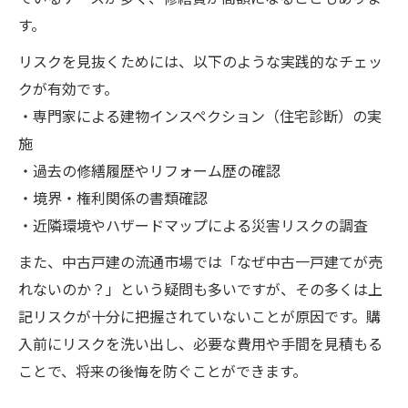
中古戸建の将来売却を想定した賢い選択戦
す。
略
リスクを見抜くためには、以下のような実践的なチェッ
土地の価値に注目した中古戸建選びのコツ
クが有効です。
安全に中古戸建を検討するための必須ポイント
・専門家による建物インスペクション（住宅診断）の実
中古戸建の災害リスクと地盤調査の重要性
施
中古戸建購入時に必ず確認したい法的条件
・過去の修繕履歴やリフォーム歴の確認
中古戸建のインスペクションで分かる隠れ
・境界・権利関係の書類確認
た問題
・近隣環境やハザードマップによる災害リスクの調査
中古戸建の管理状況と周辺環境チェック法
また、中古戸建の流通市場では「なぜ中古一戸建てが売
中古戸建のリフォーム費用を正確に試算す
れないのか？」という疑問も多いですが、その多くは上
る方法
記リスクが十分に把握されていないことが原因です。購
中古戸建購入で後悔しないための事前チェック
入前にリスクを洗い出し、必要な費用や手間を見積もる
ことで、将来の後悔を防ぐことができます。
中古戸建購入前に押さえるべきチェックリ
スト