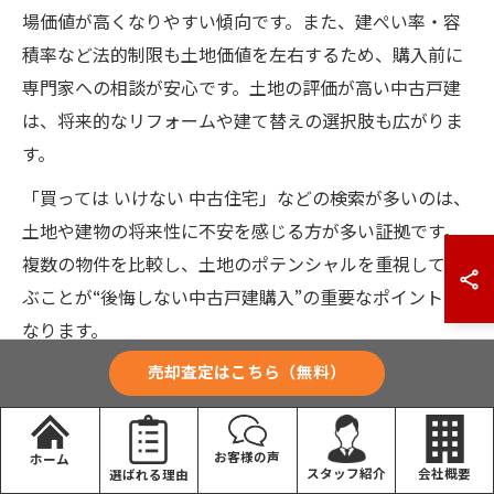
場価値が高くなりやすい傾向です。また、建ぺい率・容
積率など法的制限も土地価値を左右するため、購入前に
専門家への相談が安心です。土地の評価が高い中古戸建
は、将来的なリフォームや建て替えの選択肢も広がりま
す。
「買っては いけない 中古住宅」などの検索が多いのは、
土地や建物の将来性に不安を感じる方が多い証拠です。
複数の物件を比較し、土地のポテンシャルを重視して選
ぶことが“後悔しない中古戸建購入”の重要なポイントと
なります。
売却査定はこちら（無料）
安全に中古戸建を検討するための必須
お客様の声
ポイント
ホーム
会社概要
スタッフ紹介
選ばれる理由