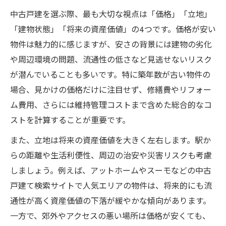
事項
中古戸建を選ぶ際、最も大切な視点は「価格」「立地」
中古戸建の価値を守るために注目すべき点
「建物状態」「将来の資産価値」の4つです。価格が安い
中古戸建の資産価値を維持する管理とメン
物件は魅力的に感じますが、安さの背景には建物の劣化
テナンス法
や周辺環境の問題、流通性の低さなど見逃せないリスク
中古戸建の価値を左右する立地と周辺環境
が潜んでいることも多いです。特に築年数が古い物件の
の重要性
場合、見かけの価格だけに注目せず、修繕費やリフォー
中古戸建の建物性能とリフォーム費用の判
ム費用、さらには維持管理コストまで含めた総合的なコ
断基準
ストを計算することが重要です。
中古戸建の劣化状況を正しく把握するコツ
また、立地は将来の資産価値を大きく左右します。駅か
中古戸建の将来価値予測に役立つ情報収集
らの距離や生活利便性、周辺の治安や災害リスクも考慮
術
しましょう。例えば、アットホームやスーモなどの中古
買ってはいけない中古戸建の特徴と回避策
戸建て検索サイトで人気エリアの物件は、将来的にも流
買ってはいけない中古戸建の見極め方と注
通性が高く資産価値の下落が緩やかな傾向があります。
意点
一方で、郊外やアクセスの悪い場所は価格が安くても、