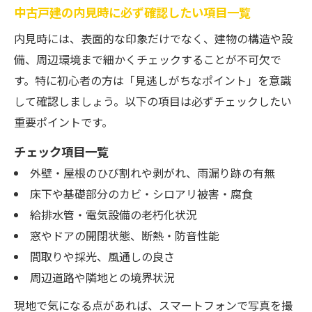
中古戸建の内見時に必ず確認したい項目一覧
中古戸建の相場情報とお得な物件を探すコ
ツ
内見時には、表面的な印象だけでなく、建物の構造や設
備、周辺環境まで細かくチェックすることが不可欠で
中古戸建の契約前に知るべき重要ポイント
す。特に初心者の方は「見逃しがちなポイント」を意識
中古戸建の購入後に後悔しないための対策
して確認しましょう。以下の項目は必ずチェックしたい
法
重要ポイントです。
中古戸建選びでよくある失敗例とその回避
策
チェック項目一覧
外壁・屋根のひび割れや剥がれ、雨漏り跡の有無
床下や基礎部分のカビ・シロアリ被害・腐食
給排水管・電気設備の老朽化状況
窓やドアの開閉状態、断熱・防音性能
間取りや採光、風通しの良さ
周辺道路や隣地との境界状況
現地で気になる点があれば、スマートフォンで写真を撮