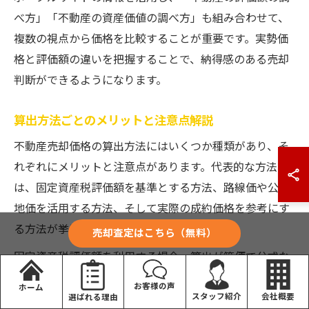
べ方」「不動産の資産価値の調べ方」も組み合わせて、
複数の視点から価格を比較することが重要です。実勢価
格と評価額の違いを把握することで、納得感のある売却
判断ができるようになります。
算出方法ごとのメリットと注意点解説
不動産売却価格の算出方法にはいくつか種類があり、そ
れぞれにメリットと注意点があります。代表的な方法に
は、固定資産税評価額を基準とする方法、路線価や公示
地価を活用する方法、そして実際の成約価格を参考にす
る方法が挙げられます。
売却査定はこちら（無料）
固定資産税評価額を利用する場合、算出が簡便で公式な
数字をもとにできる点がメリットですが、市場価格との
お客様の声
ホーム
差が生じやすい点に注意が必要です。路線価や公示地価
会社概要
スタッフ紹介
選ばれる理由