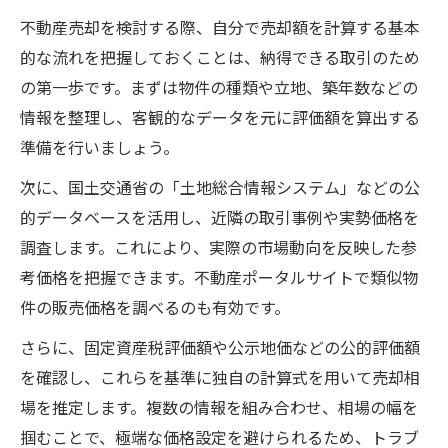
不動産売却時に注意する評価額の見方
不動産売却を検討する際、自分で売却額を計算する基本
売却相場と評価額の倍率の基礎知識
的な流れを把握しておくことは、納得できる取引のため
評価証明書から見る価格の違いと理由
の第一歩です。まずは物件の種類や立地、築年数などの
情報を整理し、客観的なデータを元に評価額を算出する
評価額を基に不動産の実勢価格を予測
準備を行いましょう。
不動産売却時に役立つ実勢価格の予測法
評価額をもとに売却価格を計算する方法
次に、国土交通省の「土地総合情報システム」などの公
的データベースを活用し、近隣の取引事例や実勢価格を
固定資産税評価額から土地価格を推定
調査します。これにより、実際の市場動向を反映した参
相場倍率を使った不動産売却の目安作成
考価格を把握できます。不動産ポータルサイトで類似物
評価額と実勢価格の関係を具体例で解説
件の販売価格を調べるのも有効です。
土地の資産価値を調べる具体的な方法
さらに、固定資産税評価額や公示地価などの公的評価額
不動産売却前に資産価値を調査する手順
を確認し、これらを基準に独自の計算式を用いて売却相
土地価格の調べ方と無料ツール活用術
場を推定します。複数の情報を組み合わせ、相場の幅を
評価額と売却価値を比較するポイント
掴むことで、極端な価格設定を避けられるため、トラブ