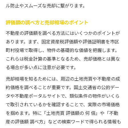
路線価や公示地価の調べ方を解説
ル防止やスムーズな売却に繋がります。
不動産売却で重視すべき資産評価方法
評価額の調べ方と売却相場のポイント
不動産売却前に役立つ価格算出のポイント
不動産売却前に知るべき価格算出の流れ
不動産の評価額を調べる方法にはいくつかのポイントが
あります。まず、固定資産税評価額や評価証明書を市区
評価額と売却相場の差を理解するコツ
町村役場で取得し、物件の基礎的な価値を把握します。
算出方法ごとのメリットと注意点解説
これらは税金計算の基準となるため、売却価格とは異な
自力で不動産売却価格を計算する工夫
る場合が多い点に注意が必要です。
公的データを用いた相場観の持ち方
売却相場を知るためには、周辺の土地売買や不動産の成
売却相場を自力で見極めるための基礎知識
約価格を調べることが重要です。国土交通省の公的デー
不動産売却で必要な相場見極めの基礎
タや不動産ポータルサイトで、類似条件の物件がいくら
評価額を活かした売却相場の調べ方
で取引されているかを確認することで、実際の市場価格
土地売買に役立つ実勢価格の把握法
を掴めます。特に「土地売買 評価額の 何 倍」や「不動
評価額と市場価格の違いを理解する視点
産の評価額 調べ方」などの検索ワードで得られる情報も