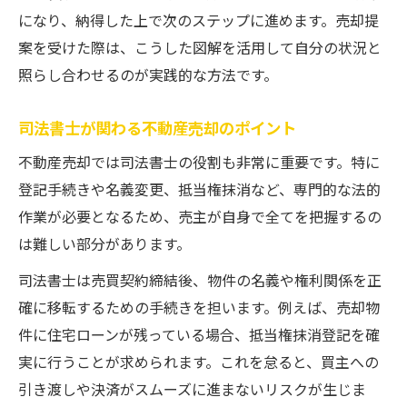
5%ルールを理解した不動産売却リスク対策
になり、納得した上で次のステップに進めます。売却提
売買契約当日の注意点を徹底解説
案を受けた際は、こうした図解を活用して自分の状況と
業者が嫌がる質問で不動産売却を安全に
照らし合わせるのが実践的な方法です。
不動産売却で避けるべき対応とその理由
実際に役立つ不動産売却流れの整理法
司法書士が関わる不動産売却のポイント
不動産売却の流れを一目で把握するコツ
不動産売却では司法書士の役割も非常に重要です。特に
売買の流れを図解とチェックリストで整理
登記手続きや名義変更、抵当権抹消など、専門的な法的
作業が必要となるため、売主が自身で全てを把握するの
不動産売却に必要な書類準備のポイント
は難しい部分があります。
売却活動前に押さえるべき流れの要点
個人でもわかる不動産売却の流れ解説
司法書士は売買契約締結後、物件の名義や権利関係を正
確に移転するための手続きを担います。例えば、売却物
失敗しない不動産売却のための判断基準まとめ
件に住宅ローンが残っている場合、抵当権抹消登記を確
不動産売却で重視すべき判断ポイント整理
実に行うことが求められます。これを怠ると、買主への
売却判断を左右する提案内容の見極め方
引き渡しや決済がスムーズに進まないリスクが生じま
流れの中で押さえるべき契約の注意点