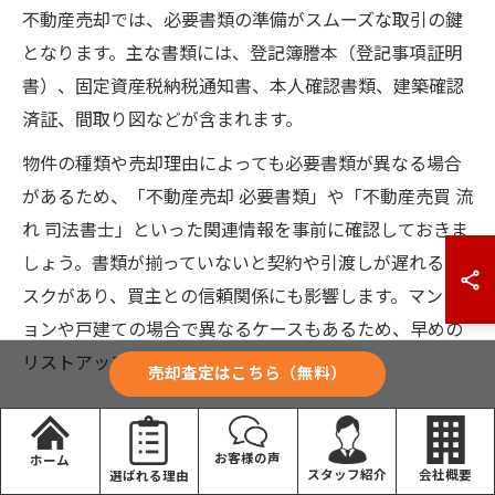
不動産売却では、必要書類の準備がスムーズな取引の鍵
となります。主な書類には、登記簿謄本（登記事項証明
書）、固定資産税納税通知書、本人確認書類、建築確認
済証、間取り図などが含まれます。
物件の種類や売却理由によっても必要書類が異なる場合
があるため、「不動産売却 必要書類」や「不動産売買 流
れ 司法書士」といった関連情報を事前に確認しておきま
しょう。書類が揃っていないと契約や引渡しが遅れるリ
スクがあり、買主との信頼関係にも影響します。マンシ
ョンや戸建ての場合で異なるケースもあるため、早めの
リストアップと準備が重要です。
売却査定はこちら（無料）
売却活動前に押さえるべき流れの要点
お客様の声
ホーム
売却活動を始める前には、売却時期の見極めや希望価格
会社概要
スタッフ紹介
選ばれる理由