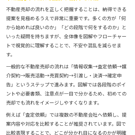
囲い込みを見抜く不動産売却提案のチェッ
不動産売却の流れを正しく把握することは、納得できる
ク
提案を見極めるうえで非常に重要です。多くの方が「何
提案内容の妥当性を確かめる比較ポイント
から始めれば良いのか」「どの段階で何をするのか」と
不動産売却の流れ図解から見る納得の基準
いった疑問を持ちますが、全体像を図解やフローチャー
安心して任せるための売却提案チェックポイン
トで視覚的に理解することで、不安や混乱を減らせま
ト
す。
信頼できる不動産売却担当者の見極め方
一般的な不動産売却の流れは「情報収集→査定依頼→媒
売却提案の中で注意すべき囲い込み事例
介契約→販売活動→売買契約→引渡し・決済→確定申
必要書類の確認でトラブルを防ぐポイント
告」というステップで進みます。図解では各段階のポイ
ントや必要書類、注意点が一目で分かるため、初めての
不動産売却の流れと提案内容の整合性確認
売却でも流れをイメージしやすくなります。
売却提案で業界の三大タブーを避ける方法
例えば「査定依頼」では複数の不動産会社へ依頼し、提
トラブル回避に役立つ不動産売却の知恵とコツ
案内容や対応を比較することが推奨されています。図で
不動産売却時に起こりがちなトラブル例
比較表現することで、どこが分かれ目になるのかが明確