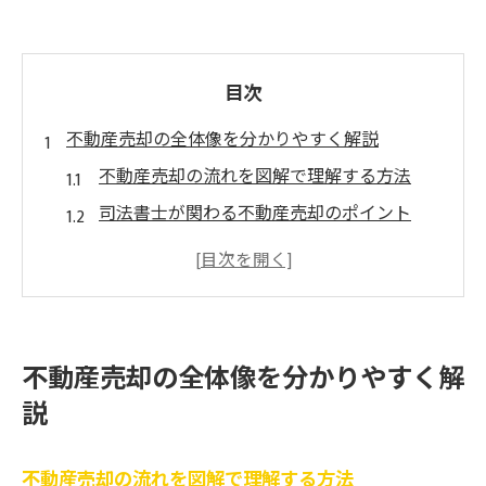
目次
不動産売却の全体像を分かりやすく解説
不動産売却の流れを図解で理解する方法
司法書士が関わる不動産売却のポイント
売主視点で見た不動産売却の全体像解説
不動産売却に必要な書類と準備のコツ
個人で進める不動産売却の流れの基本
納得できる不動産売却提案の見極め方
不動産売却の全体像を分かりやすく解
不動産売却提案書テンプレートの活用術
説
売却提案で説明される業界用語の正しい理
解
不動産売却の流れを図解で理解する方法