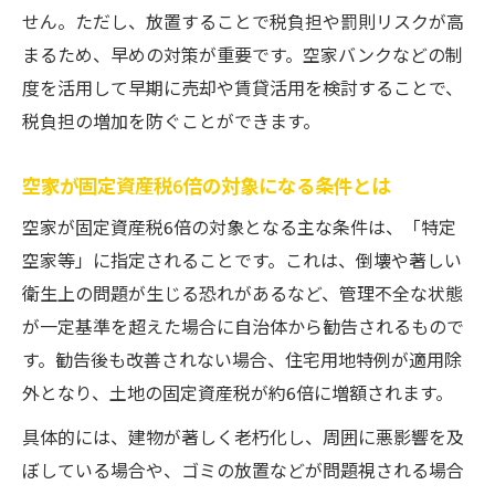
せん。ただし、放置することで税負担や罰則リスクが高
空家バンクなど賢い活用策を比較する
まるため、早めの対策が重要です。空家バンクなどの制
空家バンク利用で得られる税制優遇の仕組
度を活用して早期に売却や賃貸活用を検討することで、
み
税負担の増加を防ぐことができます。
空家を賃貸や譲渡で活用するメリット比較
空家バンクと自治体支援策の活用ポイント
空家が固定資産税6倍の対象になる条件とは
空家 差し上げます・譲りますの実態と注意
空家が固定資産税6倍の対象となる主な条件は、「特定
点
空家等」に指定されることです。これは、倒壊や著しい
空家を活用した住宅ローン控除の可能性
衛生上の問題が生じる恐れがあるなど、管理不全な状態
3年放置で100万円の罰金は本当か真相検証
が一定基準を超えた場合に自治体から勧告されるもので
空家を3年間放置すると罰金は本当に生じる
す。勧告後も改善されない場合、住宅用地特例が適用除
か
外となり、土地の固定資産税が約6倍に増額されます。
空家の過料と固定資産税増額の違いを解説
具体的には、建物が著しく老朽化し、周囲に悪影響を及
空家を放置した際の行政指導とその流れ
ぼしている場合や、ゴミの放置などが問題視される場合