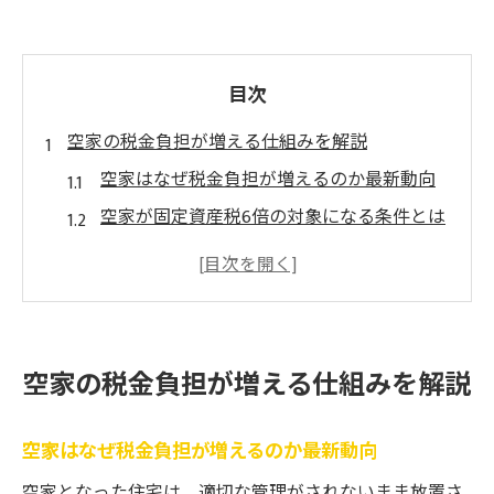
目次
空家の税金負担が増える仕組みを解説
空家はなぜ税金負担が増えるのか最新動向
空家が固定資産税6倍の対象になる条件とは
空家状態が税額に与える影響と見落としが
ちな点
空家の住宅用地特例除外が進む背景と流れ
空家だと住宅ローン控除は受けられるのか
空家の税金負担が増える仕組みを解説
解説
住宅用地特例が外れる条件と注意点
空家はなぜ税金負担が増えるのか最新動向
空家で住宅用地特例が外れる具体的な条件
空家となった住宅は、適切な管理がされないまま放置さ