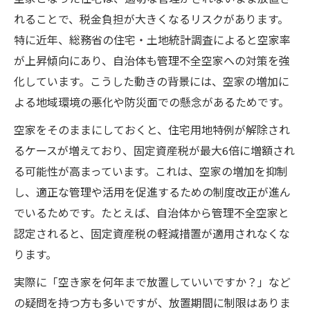
空家が管理不全指定されると税金はどう変
れることで、税金負担が大きくなるリスクがあります。
わる
特に近年、総務省の住宅・土地統計調査によると空家率
空家の住宅用地特例除外を防ぐ管理方法
が上昇傾向にあり、自治体も管理不全空家への対策を強
自治体によって異なる空家住宅用地特例の
化しています。こうした動きの背景には、空家の増加に
運用
よる地域環境の悪化や防災面での懸念があるためです。
住宅用地特例が外れる前にできる対策とは
空家をそのままにしておくと、住宅用地特例が解除され
空家放置で税負担はどこまで膨らむのか実情
るケースが増えており、固定資産税が最大6倍に増額され
空家を放置すると税負担はどこまで増える
る可能性が高まっています。これは、空家の増加を抑制
のか
し、適正な管理や活用を促進するための制度改正が進ん
空家管理を怠ると税額が大幅増になる理由
でいるためです。たとえば、自治体から管理不全空家と
認定されると、固定資産税の軽減措置が適用されなくな
空家の税負担増加を防ぐための実践策
ります。
空家の固定資産税が急増した実例紹介
実際に「空き家を何年まで放置していいですか？」など
空家を何年まで放置できるか現実的な判断
の疑問を持つ方も多いですが、放置期間に制限はありま
基準