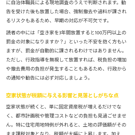
空家に100万円の負担が発生するケースとは
に自治体職員による現地調査のうえで判断されます。勧
告を受けた後も放置した場合、強制撤去や過料が課され
空家管理でリスクを抑える現実的な対応策
るリスクもあるため、早期の対応が不可欠です。
空家管理で抑えられるリスクとコスト削減法
読者の中には「空き家を3年間放置すると100万円以上の
空家の適切な管理で税金負担を軽減する方
罰金の対象になりますか？」といった不安を抱く方もい
法
ますが、罰金が自動的に課されるわけではありません。
空家の住宅用地特例を守る管理ポイント
ただし、行政指導を無視して放置すれば、税負担の増加
空家管理はコスト削減にも効果がある理由
や撤去費用の負担が発生することもあるため、行政から
空家の住宅ローン控除維持に必要な管理法
の通知や勧告には必ず対応しましょう。
空家管理委託と自主管理の比較とポイント
空家状態が税額に与える影響と見落としがちな点
空家状態が続くと、単に固定資産税が増えるだけでな
く、都市計画税や管理コストなどの負担も見過ごせませ
ん。特に住宅用地特例が外れると、土地の評価額がその
まま課税対象となり、税額が大幅に上昇します。加え