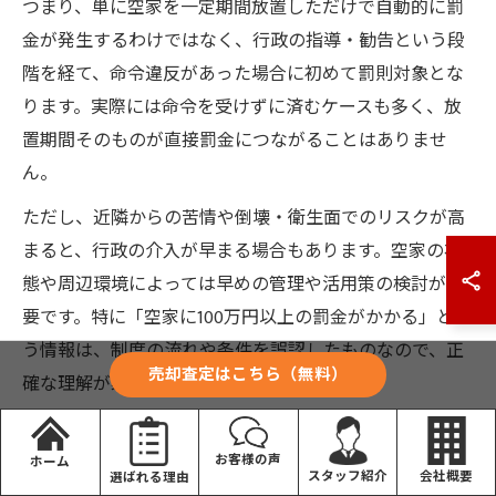
つまり、単に空家を一定期間放置しただけで自動的に罰
金が発生するわけではなく、行政の指導・勧告という段
階を経て、命令違反があった場合に初めて罰則対象とな
ります。実際には命令を受けずに済むケースも多く、放
置期間そのものが直接罰金につながることはありませ
ん。
ただし、近隣からの苦情や倒壊・衛生面でのリスクが高
まると、行政の介入が早まる場合もあります。空家の状
態や周辺環境によっては早めの管理や活用策の検討が重
要です。特に「空家に100万円以上の罰金がかかる」とい
う情報は、制度の流れや条件を誤認したものなので、正
売却査定はこちら（無料）
確な理解が必要です。
空家の過料と固定資産税増額の違いを解説
お客様の声
ホーム
会社概要
スタッフ紹介
選ばれる理由
空家を放置した際に発生する「過料」と「固定資産税増