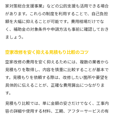
ト
家対策総合支援事業」などの公的支援も活用できる場合
空家がゴキブリ増加しやすい環境の特徴
があります。これらの制度を利用することで、自己負担
空家は何年で劣化が進むのか実例と解説
額を大幅に抑えることが可能です。費用相場だけでな
空家改修前に必要な維持管理の工夫とは
く、補助金の対象条件や申請方法も事前に確認しておき
2030年問題を見据え空家改修を考えるべき理由
ましょう。
2030年問題と空家増加の社会的背景を解説
空家改修を安く抑える見積もり比較のコツ
空家改修が求められる時代の変化と理由
空家改修の費用を安く抑えるためには、複数の業者から
高齢化社会で注目される空家再生の必要性
見積もりを取得し、内容を慎重に比較することが基本で
2030年を見据えた空家改修のメリットとは
す。見積もりを依頼する際は、改修したい箇所や要望を
空家改修で地域活性化に繋がる事例紹介
具体的に伝えることが、正確な費用算出につながりま
補助金一覧で比較する空家補修の最適な選択肢
す。
空家補修に活用できる補助金一覧の見方
見積もり比較では、単に金額の安さだけでなく、工事内
空家改修補助金の種類と選び方を徹底比較
容の詳細や使用する材料、工期、アフターサービスの有
空家対策総合支援事業と補助金の違いを整