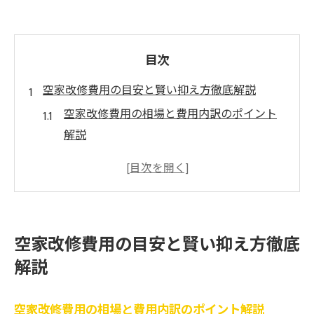
目次
空家改修費用の目安と賢い抑え方徹底解説
空家改修費用の相場と費用内訳のポイント
解説
空家改修を安く抑える見積もり比較のコツ
空家リノベの費用を左右する主な要素とは
空家改修でよくある費用トラブルと対策法
空家改修費用を抑えるDIY活用のポイント
空家改修費用の目安と賢い抑え方徹底
補助金を活用した空家再生の最新動向
解説
空家改修と補助金活用の最新トレンドを解
説
空家改修費用の相場と費用内訳のポイント解説