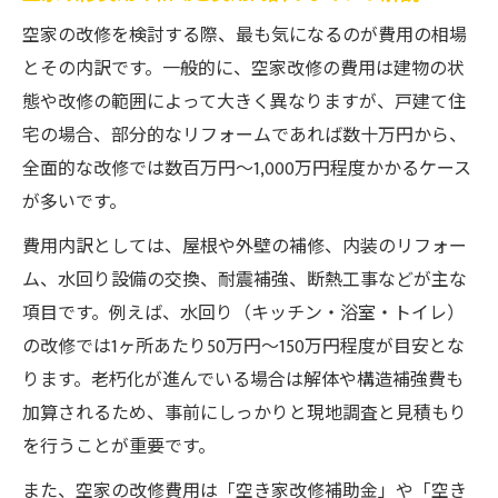
空家再生で注目される補助金申請の流れ
空家の改修を検討する際、最も気になるのが費用の相場
空家改修で利用できる補助金の特徴とは
とその内訳です。一般的に、空家改修の費用は建物の状
空家再生等推進事業の概要と活用ポイント
態や改修の範囲によって大きく異なりますが、戸建て住
補助金を最大限活かす空家改修の進め方
宅の場合、部分的なリフォームであれば数十万円から、
空家対策総合支援事業で得られる支援とは
全面的な改修では数百万円～1,000万円程度かかるケース
が多いです。
空家対策総合支援事業の基本内容を解説
空家改修で受けられる主な支援内容一覧
費用内訳としては、屋根や外壁の補修、内装のリフォー
国土交通省による空家対策支援の仕組み
ム、水回り設備の交換、耐震補強、断熱工事などが主な
項目です。例えば、水回り（キッチン・浴室・トイレ）
空家改修に役立つ支援制度の選び方とは
の改修では1ヶ所あたり50万円～150万円程度が目安とな
空家対策総合支援事業の活用事例を紹介
ります。老朽化が進んでいる場合は解体や構造補強費も
空家が劣化しやすい理由と維持管理の工夫
加算されるため、事前にしっかりと現地調査と見積もり
空家が劣化しやすい主な原因と対策法
を行うことが重要です。
空家維持管理で劣化を防ぐチェックポイン
また、空家の改修費用は「空き家改修補助金」や「空き