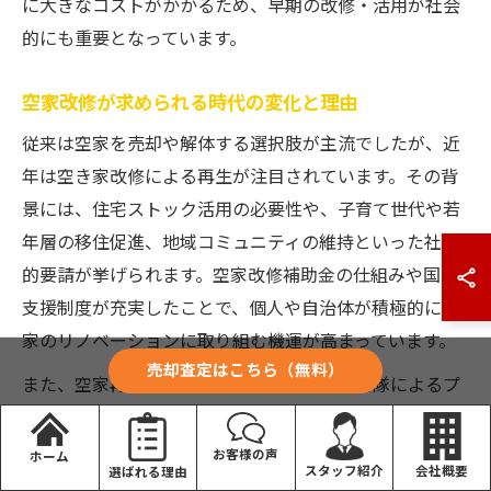
に大きなコストがかかるため、早期の改修・活用が社会
的にも重要となっています。
空家改修が求められる時代の変化と理由
従来は空家を売却や解体する選択肢が主流でしたが、近
年は空き家改修による再生が注目されています。その背
景には、住宅ストック活用の必要性や、子育て世代や若
年層の移住促進、地域コミュニティの維持といった社会
的要請が挙げられます。空家改修補助金の仕組みや国の
支援制度が充実したことで、個人や自治体が積極的に空
家のリノベーションに取り組む機運が高まっています。
売却査定はこちら（無料）
また、空家再生等推進事業や地域おこし協力隊によるプ
ロジェクトなど、実際の改修事例も増加傾向にありま
す。これにより、空家を改修して賃貸住宅やシェアスペ
お客様の声
ホーム
会社概要
スタッフ紹介
選ばれる理由
ース、地域の交流拠点とする動きが広がっています。空