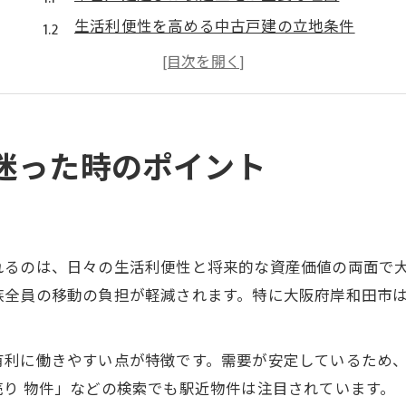
生活利便性を高める中古戸建の立地条件
中古戸建購入時に気を付けたい周辺環境
岸和田市で中古物件を選ぶ際の判断基準
中古戸建の資産価値を左右する立地要素
理想の住まいを大阪府岸和田市で見つける秘訣
迷った時のポイント
中古戸建で叶える理想の住まい探し術
岸和田市の中古戸建が人気の理由とは
家族構成に合った中古戸建選びのコツ
れるのは、日々の生活利便性と将来的な資産価値の両面で
中古戸建×平屋で快適生活を実現する方法
全員の移動の負担が軽減されます。特に大阪府岸和田市は
岸和田市で住みやすい中古戸建の条件
岸和田市で中古戸建を賢く探す方法とは
有利に働きやすい点が特徴です。需要が安定しているため、
岸和田市の中古戸建を効率的に探すコツ
古 売り 物件」などの検索でも駅近物件は注目されています。