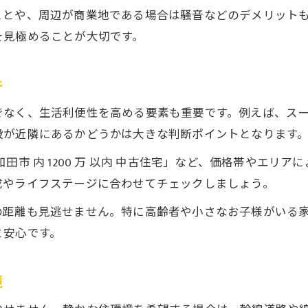
中古戸建検索時の便利なフィルター活用法
ことや、周辺が商業地である場合は騒音などのデメリット
激安中古戸建を見つけるためのポイント
を見極めることが大切です。
中古戸建を比較する際の重要視点とは
賢く中古戸建を選ぶためのオンライン活用術
件
空き家バンクを活用した中古戸建の選び方
でなく、生活利便性を高める要素も重要です。例えば、ス
空き家バンクを使った中古戸建選びの魅力
設が近隣にあるかどうかは大きな判断ポイントとなります
中古戸建と空き家バンクの活用ポイント
田市 内 1200 万 以内 中古住宅」など、価格帯やエリ
岸和田市で利用できる空き家バンクの特徴
成やライフステージに合わせてチェックしましょう。
空き家バンク掲載中古戸建の見極め方
の距離も見逃せません。特に高齢者や小さなお子様がいる
中古戸建を安く手に入れる空き家活用術
と安心です。
低価格で叶う岸和田市中古戸建の魅力に迫る
中古戸建の低価格物件が選ばれる理由
境
岸和田市で注目の激安中古戸建の特徴