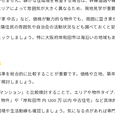
かせません。静かな住環境を希望する場合は、幹線道路や
中古戸建で賢くコストを抑える方法
エリアによって雰囲気が大きく異なるため、現地見学が重
リフォーム前提の中古戸建購入のポイント
 一軒家 中古」など、価格が魅力的な物件でも、周囲に空き
低価格中古戸建で実現する理想の生活
近隣住民の雰囲気や自治会の活動状況なども調べておくと安
暮らしやすさ重視の中古戸建立地比較術
ェックしましょう。特に大阪府岸和田市は海沿いの地域も
中古戸建の暮らしやすさを立地で比較
駅近中古戸建がもたらす生活の快適さ
周辺施設充実の中古戸建を選ぶコツ
準
子育てに適した中古戸建立地の見分け方
基準を総合的に比較することが重要です。価格や立地、築
暮らしやすい中古戸建の立地条件とは
て検討しましょう。
古マンション」と比較検討することで、エリアや物件タイ
り 物件」や「岸和田市 内 1200 万 以内 中古住宅」な
環境や生活動線も確認しましょう。気になる点があれば専