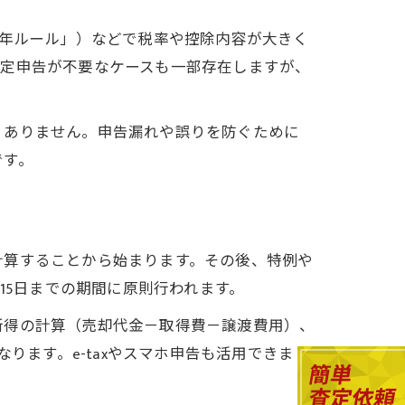
5年ルール」）などで税率や控除内容が大きく
確定申告が不要なケースも一部存在しますが、
くありません。申告漏れや誤りを防ぐために
です。
計算することから始まります。その後、特例や
15日までの期間に原則行われます。
所得の計算（売却代金－取得費－譲渡費用）、
ります。e-taxやスマホ申告も活用できま