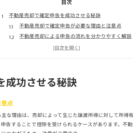
目次
不動産売却で確定申告を成功させる秘訣
不動産売却で確定申告が必要な理由と注意点
不動産売却による申告の流れを分かりやすく解説
不動産売却でよくある失敗とその回避策
不動産売却の確定申告を自分で行うためのコツ
不動産売却に役立つ申告期限と準備スケジュール
譲渡所得税の計算と控除活用の実践法
を成功させる秘訣
不動産売却で必要な譲渡所得税の計算方法
不動産売却の取得費と譲渡費用の集め方
注意点
不動産売却の3000万円特別控除を活用する条件
る主な理由は、売却によって生じた譲渡所得に対して所得
不動産売却時の相続特例を適用するポイント
も申告することで控除を受けられるケースがあります。不
不動産売却の譲渡所得税を抑えるための工夫