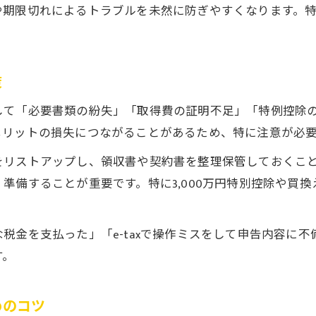
や期限切れによるトラブルを未然に防ぎやすくなります。
不動産売却で使える主な特例制度を解説
不動産売却の3000万円特別控除の活用法
相続した不動産売却時の特例適用ポイント
策
不動産売却の節税につながる控除の条件と注意点
して「必要書類の紛失」「取得費の証明不足」「特例控除
不動産売却で節税できるケーススタディ紹介
メリットの損失につながることがあるため、特に注意が必
税務署での申告をスムーズに進めるコツ
をリストアップし、領収書や契約書を整理保管しておくこ
不動産売却の確定申告で税務署を活用する方法
準備することが重要です。特に3,000万円特別控除や買
不動産売却の書類提出で混雑を避けるタイミング
不動産売却の相談時に準備すべきポイント
税金を支払った」「e-taxで操作ミスをして申告内容に
不動産売却で税務署職員に確認したい事項
す。
不動産売却の申告書チェックで見逃しを防ぐコツ
めのコツ