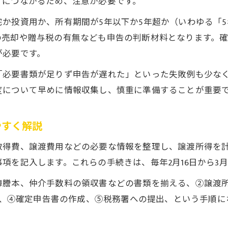
ィにつながるため、注意が必要です。
確定申告に必要な書類準備を徹底解説
か投資用か、所有期間が5年以下か5年超か（いわゆる「
不動産売却の確定申告に必要な書類一覧
の売却や贈与税の有無なども申告の判断材料となります。
不動産売却で取得する契約書や証明書の整理術
が必要です。
不動産売却で領収書や証明書を集めるコツ
「必要書類が足りず申告が遅れた」といった失敗例も少な
不動産売却時に見落としがちな必要書類対策
度について早めに情報収集し、慎重に準備することが重要
不動産売却で控除特例ごとに必要な書類の違い
手続きミスを防ぐ不動産売却後の流れ
やすく解説
不動産売却後の確定申告までの一連の流れ
取得費、譲渡費用などの必要な情報を整理し、譲渡所得を
不動産売却で起こりやすいミスの具体例と対策
項を記入します。これらの手続きは、毎年2月16日から3月
不動産売却の申告期限を守るための行動計画
簿謄本、仲介手数料の領収書などの書類を揃える、②譲渡
不動産売却で必要な税務手続きチェックリスト
定、④確定申告書の作成、⑤税務署への提出、という手順にな
不動産売却後のトラブルを防ぐポイント解説
特例制度を活かした節税ポイントとは