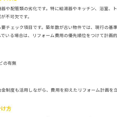
中古戸建工事で見逃せない老朽化チェックポイント
機器や配管類の劣化です。特に給湯器やキッチン、浴室、
中古戸建工事で評価したい配管や電気設備の状態
認が不可欠です。
中古戸建工事の後悔事例から学ぶ注意点まとめ
ら要チェック項目です。築年数が古い物件では、現行の基
中古戸建工事後に長く安心して住むための工夫
んでいる場合は、リフォーム費用の優先順位をつけて計画
費用内で叶える中古戸建リノベーション戦略
中古戸建工事で費用対効果を最大化する戦略
中古戸建リノベーションで優先すべき工事項目
ビの有無
中古戸建工事の費用相場と予算配分の考え方
中古戸建のリフォーム費用を抑える見積もり術
中古戸建工事で満足度を高めるポイント提案
助金制度も活用しながら、費用を抑えたリフォーム計画を
分け方