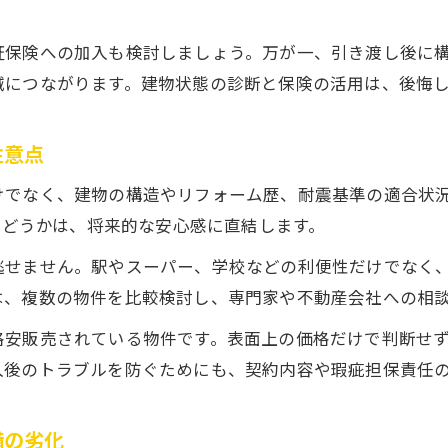
中古戸建工事のプラン作成とスケジュール管理法
証保険への加入も検討しましょう。万が一、引き渡し後に
中古戸建のリフォームは水回りから始めるのが効果
減につながります。建物状態の診断と保険の活用は、後悔
中古戸建工事で見積もり比較を徹底するメリット
中古戸建リフォームで生活動線を見直すポイント
注意点
もし中古戸建を低予算で改修するなら注目点は
けでなく、建物の構造やリフォーム歴、耐震基準の適合状
中古戸建工事で予算内リフォームを成功させるコツ
るかどうかは、将来的な安心感に直結します。
中古戸建で費用を抑える部位別リフォーム優先順位
逃せません。駅やスーパー、学校などの利便性だけでなく
中古戸建工事で予算に応じた水回り改修の工夫
は、複数の物件を比較検討し、専門家や不動産会社への相
中古戸建工事で内装リフレッシュを実現する方法
格安販売されている物件です。表面上の価格だけで判断せ
中古戸建工事で賢く活用したい補助金制度の基礎
入後のトラブルを防ぐためにも、契約内容や瑕疵担保責任
築古中古戸建工事の後悔を防ぐチェックリスト
中古戸建工事前に押さえたい耐震と劣化の確認項目
備の劣化