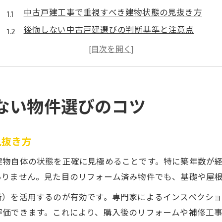
中古戸建工事で重視すべき建物状態の見抜き方
後悔しない中古戸建選びの判断基準と注意点
中古戸建の購入前にチェックしたい設備の劣化
買ってはいけない中古戸建の特徴と見分け方
中古戸建工事を見据えたリノベーション予算計画
長く安心できる中古戸建の工事ポイント解説
ない物件選びのコツ
中古戸建工事で重視すべき耐震補強の重要性
中古戸建工事で長持ちする外壁・屋根の選び方
見抜き方
中古戸建工事で快適性を上げる断熱・防音対策
建物自体の状態を正確に見極めることです。特に築年数が
老朽化した水回り設備の交換で安心な住まいへ
ありません。見た目のリフォーム済み物件でも、基礎や屋
中古戸建工事に必要なシロアリ対策の基本知識
断）を活用するのが有効です。専門家によるインスペクシ
快適な住まいへ導く中古戸建リフォームの流れ
評価できます。これにより、購入後のリフォームや補修工
中古戸建工事を始める前の現状診断ポイント