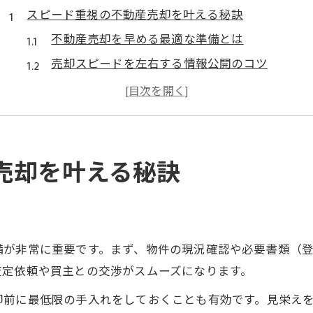
スピード重視の不動産売却を叶える秘訣
不動産売却を早める最適な準備とは
売却スピードを左右する情報公開のコツ
複数業者比較で不動産売却スピード向上
家を売るならどこがいいかを考える視点
不動産売却に強い業者選びのポイント
失敗を防ぐ不動産売却の注意ポイント
売却を叶える秘訣
不動産売却でやってはいけない行動とは
業者とのトラブルを避ける注意点を解説
家の売却時に注意すべき契約内容の確認
備が非常に重要です。まず、物件の現況確認や必要書類（
不動産売却で発生しやすい三大タブーの回避策
査定依頼や買主との交渉がスムーズになります。
正確な情報開示が売却スピードに与える影響
却前に最低限の手入れをしておくことも有効です。見栄え
早く売りたい時に押さえるべきコツとは