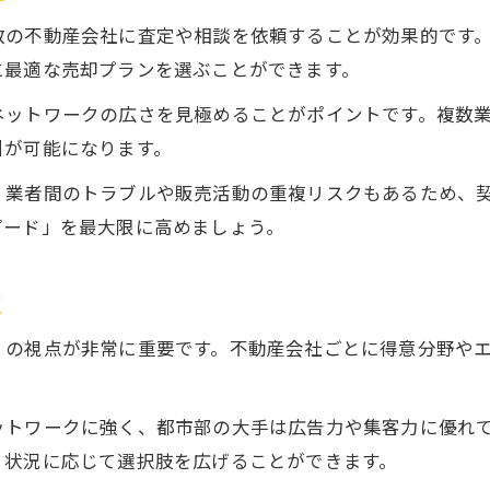
不動産売却で最も多い失敗例と予防策
数の不動産会社に査定や相談を依頼することが効果的です
やってはいけないことが売却スピードに影響
に最適な売却プランを選ぶことができます。
虚偽申告や隠蔽が招くトラブルを防ぐ心得
ネットワークの広さを見極めることがポイントです。複数
不動産売却時の契約内容不明が生むリスク
引が可能になります。
業者任せにしない自分でできる確認ポイント
ローン中でもスムーズな売却を実現するには
、業者間のトラブルや販売活動の重複リスクもあるため、
ピード」を最大限に高めましょう。
ローン残債がある不動産売却の進め方
家 売却 ローン中の注意点とトラブル回避策
点
不動産売却でローン一括返済を成功する方法
銀行との調整が売却スピードに及ぼす影響
」の視点が非常に重要です。不動産会社ごとに得意分野や
ローン中の不動産売却コツを押さえよう
ットワークに強く、都市部の大手は広告力や集客力に優れ
、状況に応じて選択肢を広げることができます。