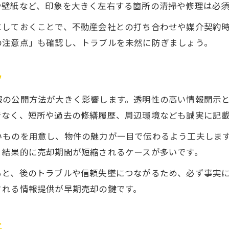
や壁紙など、印象を大きく左右する箇所の清掃や修理は必須
不動産売却を早める価格設定のコツと落とし穴
にしておくことで、不動産会社との打ち合わせや媒介契約
売却を急ぐ際の適切な査定依頼のポイント
の注意点」も確認し、トラブルを未然に防ぎましょう。
不動産売却コツで差がつく内覧対応方法
早く売りたい理由を明確にする重要性
ツ
不動産売却で信頼される交渉術の実践法
報の公開方法が大きく影響します。透明性の高い情報開示
売却期間を短縮できる方法を解説
でなく、短所や過去の修繕履歴、周辺環境なども誠実に記
不動産売却期間を短縮する具体的な流れ
いものを用意し、物件の魅力が一目で伝わるよう工夫しま
媒介契約選びが売却スピードに及ぼす影響
、結果的に売却期間が短縮されるケースが多いです。
不動産売却で買取と仲介を使い分ける方法
ると、後のトラブルや信頼失墜につながるため、必ず事実
家の売却を効率化する事前準備の秘訣
される情報提供が早期売却の鍵です。
査定から売却完了までの時短術を紹介
不動産売却でやってはいけない落とし穴
上