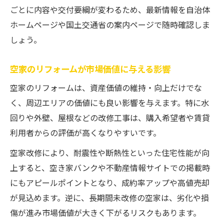
空家改修補助金2025の申請ポイントと注意
ごとに内容や交付要綱が変わるため、最新情報を自治体
令和8年度以降の空家再生推進策を押さえる
ホームページや国土交通省の案内ページで随時確認しま
空家改修に役立つ2025年補助金一覧の見方
しょう。
リスクを減らす空家改修の具体的なポイント
空家のリフォームが市場価値に与える影響
空家改修で倒壊リスクを減らす実践的対策
空家のリフォームは、資産価値の維持・向上だけでな
空家の耐震改修がもたらす安全性向上効果
く、周辺エリアの価値にも良い影響を与えます。特に水
空家改修時に注意すべき法的リスクと対策
回りや外壁、屋根などの改修工事は、購入希望者や賃貸
空家改修で資産価値を守るメンテナンス術
利用者からの評価が高くなりやすいです。
空家改修の失敗事例から学ぶリスク回避法
空家改修により、耐震性や断熱性といった住宅性能が向
空家活用と収益化を実現する改修の流れ
上すると、空き家バンクや不動産情報サイトでの掲載時
空家改修から収益化までの基本ステップ解
にもアピールポイントとなり、成約率アップや高値売却
説
が見込めます。逆に、長期間未改修の空家は、劣化や損
空家活用で賃貸運用を始める具体的な流れ
傷が進み市場価値が大きく下がるリスクもあります。
空家改修後の売却戦略と資産価値アップ術