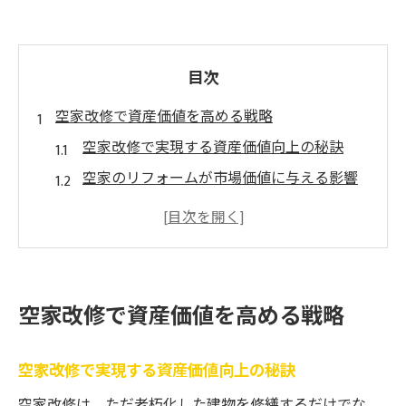
目次
空家改修で資産価値を高める戦略
空家改修で実現する資産価値向上の秘訣
空家のリフォームが市場価値に与える影響
空家改修が収益物件化に有効な理由とは
改修前に知る空家活用のメリットと注意点
空家改修による資産運用の最新トレンド
補助金活用で賢く空家を再生する方法
空家改修で資産価値を高める戦略
空家改修補助金を賢く利用する基本ステッ
プ
空家改修で実現する資産価値向上の秘訣
空家改修で申請できる主な補助金制度一覧
空家改修は、ただ老朽化した建物を修繕するだけでな