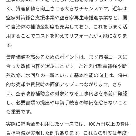
国の空家改修補助金活用ポイントを解説
く、資産価値を向上させる大きなチャンスです。近年は
空家再生事業の補助金要件と手続き方法
空家対策総合支援事業や空き家再生等推進事業など、国
補助金で空家改修コストを抑える実践例
や自治体の補助金制度も充実しており、これをうまく活
用することでコストを抑えてリフォームが可能になりま
空家の改修費用を抑えるコツを徹底解説
す。
空家改修費用を抑えるリフォーム手法とは
部分改修で空家改修費用を最適化する方法
資産価値を高めるためのポイントは、まず市場ニーズに
合った改修内容を選ぶことです。たとえば耐震補強や断
複数業者見積もりで空家改修費用を比較
熱改修、水回りの一新といった基本性能の向上は、将来
空家のDIY活用で費用削減を目指すコツ
的な売却や賃貸時の評価アップにつながります。さら
補助金併用で空家改修費用負担を軽減
に、空家改修補助金の対象となる工事内容を事前に確認
空家改修なら2025年補助金情報が必須
し、必要書類の提出や申請手続きの準備を怠らないこと
2025年の空家改修補助金最新動向をチェッ
も重要です。
ク
実際に補助金を利用したケースでは、100万円以上の費用
空家対策総合支援事業の2025年度要点解説
負担軽減が実現した例もあります。これらの制度は年度