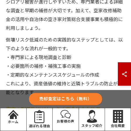
シロアリ被害が進行しやすいため、専門業者による詳細
な調査と早期の補修が大切です。加えて、空家改修補助
金の活用や自治体の空き家対策総合支援事業も積極的に
利用しましょう。
倒壊リスク低減のための実践的なステップとしては、以
下のような流れが一般的です。
・専門家による現地調査と診断
・必要箇所の補修・補強工事の実施
・定期的なメンテナンススケジュールの作成
これにより、資産価値の維持と近隣トラブルの防止が可
能となります。
売却査定はこちら（無料）
空家の耐震改修がもたらす安全性向上効果
空家の耐震改修は、地震時の倒壊リスクを大幅に低減
お客様の声
ホーム
会社概要
スタッフ紹介
選ばれる理由
し、建物の安全性を高める重要な施策です。特に1981年