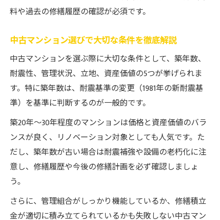
中古マンション購入時の注意点と成功例
料や過去の修繕履歴の確認が必須です。
中古マンションを買う時期の見極め方
中古マンション選びで大切な条件を徹底解説
安心につながる中古マンションの選択術
安心して選べる中古マンションの条件とは
中古マンションを選ぶ際に大切な条件として、築年数、
耐震性、管理状況、立地、資産価値の5つが挙げられま
中古マンションのおすすめ理由と安全性
す。特に築年数は、耐震基準の変更（1981年の新耐震基
管理状態が良い中古マンションの見分け方
準）を基準に判断するのが一般的です。
中古マンション購入で後悔しない選択術
築20年〜30年程度のマンションは価格と資産価値のバラ
中古マンションおすすめと安全性の両立方
ンスが良く、リノベーション対象としても人気です。た
法
だし、築年数が古い場合は耐震補強や設備の老朽化に注
中古マンション購入前に確認すべき管理状態
意し、修繕履歴や今後の修繕計画を必ず確認しましょ
中古マンション購入時に確認したい管理状
う。
態
さらに、管理組合がしっかり機能しているか、修繕積立
中古マンションの管理状況をチェックする
金が適切に積み立てられているかも失敗しない中古マン
方法