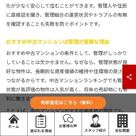
化が少なく安心して住むことができます。管理人や住民
に直接話を聞き、管理組合の運営状況やトラブルの有無
を確認することも失敗を防ぐポイントです。
おすすめ中古マンションは管理が重要な理由
おすすめ中古マンションの条件として、管理がしっかり
していることは欠かせません。なぜなら、管理状態が良
好な物件は、長期的な資産価値の維持や住環境の良さに
つながるからです。中古マンションランキングでも管理
状態が高評価の物件は人気が高く、将来の売却時にも有
利に働きます。
売却査定はこちら（無料）
たとえば、中古マンションおすすめ築年数の物件でも、
管理組合が積極的に活動して定期的に修繕や点検を行っ
お客様の声
ホーム
ていれば、見た目や機能面でも新築に引けを取りませ
会社概要
スタッフ紹介
選ばれる理由