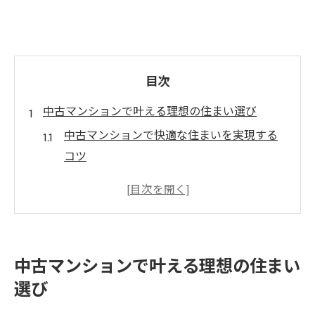
目次
中古マンションで叶える理想の住まい選び
中古マンションで快適な住まいを実現する
コツ
中古マンション選びで大切な条件を徹底解
説
中古マンションおすすめの探し方と比較ポ
イント
中古マンションで叶える理想の住まい
理想の生活を叶える中古マンションの選択
選び
術