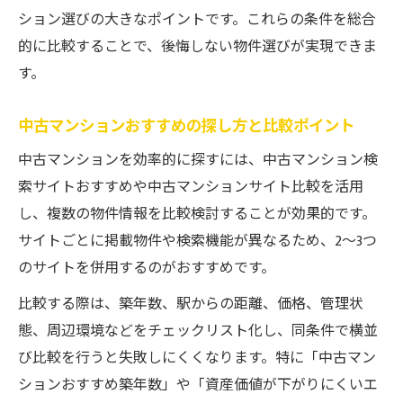
ション選びの大きなポイントです。これらの条件を総合
おすすめ中古マンションは管理が重要な理
的に比較することで、後悔しない物件選びが実現できま
由
す。
管理状態が資産価値に与える影響を解説
中古マンションの修繕履歴と選び方の関係
中古マンションおすすめの探し方と比較ポイント
リノベーションと中古マンションの魅力徹底解
中古マンションを効率的に探すには、中古マンション検
説
索サイトおすすめや中古マンションサイト比較を活用
中古マンションのリノベーション事例と魅
し、複数の物件情報を比較検討することが効果的です。
力
サイトごとに掲載物件や検索機能が異なるため、2〜3つ
おすすめ中古マンションで叶う理想の空間
のサイトを併用するのがおすすめです。
中古マンションリノベーションの費用対効
比較する際は、築年数、駅からの距離、価格、管理状
果
態、周辺環境などをチェックリスト化し、同条件で横並
中古マンション選びとリノベーションの相
び比較を行うと失敗しにくくなります。特に「中古マン
性
ションおすすめ築年数」や「資産価値が下がりにくいエ