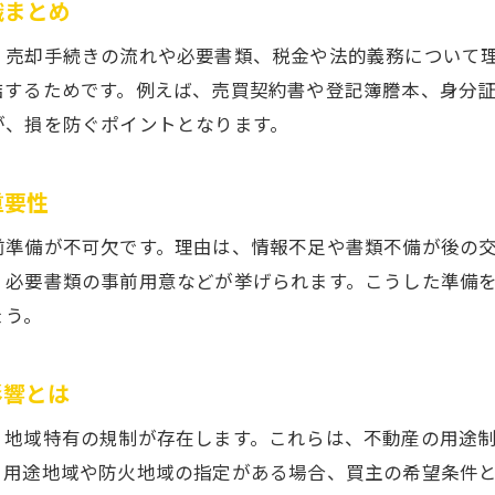
識まとめ
安心の不動産売却を実現する基本ポイント
、売却手続きの流れや必要書類、税金や法的義務について
不動産売却で安心感を得るための準備ステップ
結するためです。例えば、売買契約書や登記簿謄本、身分
信頼できる不動産会社選びの基準と注意点
が、損を防ぐポイントとなります。
不動産売却手続きの流れと安心ポイントを解説
契約書のチェックで防げる不動産売却トラブル
重要性
専門家に相談することが不動産売却成功の近道
前準備が不可欠です。理由は、情報不足や書類不備が後の
安心して不動産売却を進めるための心得とは
、必要書類の事前用意などが挙げられます。こうした準備
手続きや契約時に必要な準備とは何か
ょう。
不動産売却契約時に必須となる書類の一覧
手続きでミスを避けるための不動産売却準備術
影響とは
必要書類の確認が不動産売却成功の第一歩
、地域特有の規制が存在します。これらは、不動産の用途
不動産売却で契約時に求められる準備と注意点
、用途地域や防火地域の指定がある場合、買主の希望条件