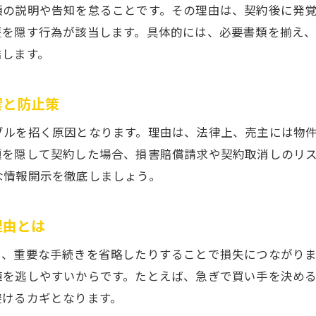
項の説明や告知を怠ることです。その理由は、契約後に発
売却スケジュール管理でトラブルを防ぐ方法
歴を隠す行為が該当します。具体的には、必要書類を揃え
交渉時に役立つ不動産売却のコミュニケーション
結します。
不動産売却後の手続きをスムーズに行うポイント
プロが薦める安心の不動産売却実践アドバイス
響と防止策
ブルを招く原因となります。理由は、法律上、売主には物
題を隠して契約した場合、損害賠償請求や契約取消しのリ
な情報開示を徹底しましょう。
理由とは
り、重要な手続きを省略したりすることで損失につながり
値を逃しやすいからです。たとえば、急ぎで買い手を決め
避けるカギとなります。