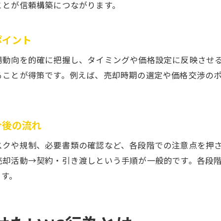
契約時にありがちな不動産売却の落とし穴とは
ことが信頼構築につながります。
不動産売却で書類を揃える際のコツと注意事項
大阪府岸和田市での売却リスクを最小限に抑える方法
ポイント
不動産売却のリスクを減らす具体的な対策
場動向を的確に把握し、タイミングや価格設定に反映させ
岸和田市特有の水害リスクと不動産売却への影響
ることが得策です。例えば、売却時期の選定や価格交渉の
市場動向を分析した不動産売却リスク回避策
不動産売却時に知っておきたい保険とリスク管理
リスクを最小限にするための売却タイミング選定
今後の流れ
安心して不動産売却するためのリスク情報の集め
スクや規制、必要書類の確認など、各段階での注意点を押
トラブル回避のために知っておくべき事項
売却活動→契約・引き渡しという手順が一般的です。各段
不動産売却トラブルを防ぐための告知義務の重要
ます。
契約時に発生しやすいトラブルと対策法
不動産売却で多いクレームと未然防止のポイント