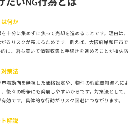
けたいNG行為とは
トラブル回避のための交渉術と心構え
専門家のサポートが不動産売却トラブル防止に有
とは何か
不動産売却後に後悔しないための注意事項まとめ
地域特有の条例や市場動向を踏まえた売却戦略
報を十分に集めずに焦って売却を進めることです。理由は
ながるリスクが高まるためです。例えば、大阪府岸和田市
岸和田市の条例を理解した不動産売却戦略
終的に、落ち着いて情報収集と手続きを進めることが損失
市場動向を活かした有利な不動産売却方法
地域の特色が不動産売却価格に与える影響
と対策法
条例遵守で安心の不動産売却を実現するコツ
や市場動向を無視した価格設定や、物件の瑕疵告知漏れに
市場の変化を捉えた不動産売却タイミングの見極
く、後々の紛争にも発展しやすいからです。対策法として
不動産売却に強いプロが教える戦略的アプローチ
が有効です。具体的な行動がリスク回避につながります。
スムーズな不動産売却へ導く実践的なアドバイス
不動産売却をスムーズに進めるための流れとは
ント解説
実体験から学ぶ不動産売却成功の秘訣