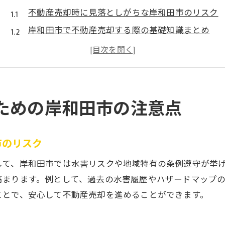
不動産売却時に見落としがちな岸和田市のリスク
岸和田市で不動産売却する際の基礎知識まとめ
売却トラブルを防ぐための事前準備の重要性
地域特有の規制が不動産売却に与える影響とは
市場動向を活用した不動産売却成功のポイント
岸和田市での不動産売却時の注意点と今後の流れ
ための岸和田市の注意点
岸和田市で売却時に避けたいNG行為とは
不動産売却時に絶対に避けるべき行動とは何か
市のリスク
岸和田市で多い不動産売却の失敗事例と対策法
して、岸和田市では水害リスクや地域特有の条例遵守が挙
家を売るときにやってはいけないポイント解説
高まります。例として、過去の水害履歴やハザードマップ
告知義務違反が不動産売却に及ぼす影響と防止策
ことで、安心して不動産売却を進めることができます。
焦った行動が不動産売却の損失を招く理由とは
不動産売却成功のためにNG行為を見極めるコツ